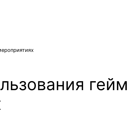
льзования гей
х