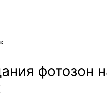
дания фотозон н
х