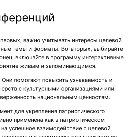
нференций
о-первых, важно учитывать интересы целевой
есные темы и форматы. Во-вторых, выбирайте
онец, включайте в программу интерактивные
оприятие живым и запоминающимся.
. Они помогают повысить узнаваемость и
нерств с культурными организациями или
риверженность национальным ценностям.
мент для укрепления патриотического
ивно применена как в патриотическом
ы на успешное взаимодействие с целевой
о наследия и к пониманию роли каждого из