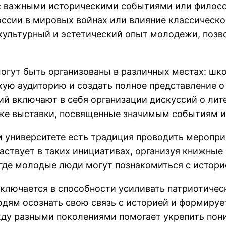
 с важными историческими событиями или филос
оссии в мировых войнах или влияние классическ
культурный и эстетический опыт молодежи, позв
огут быть организованы в различных местах: шко
ую аудиторию и создать полное представление о
 включают в себя организации дискуссий о лите
акже выставки, посвященные значимым событиям 
м университете есть традиция проводить меропр
аствует в таких инициативах, организуя книжные 
 где молодые люди могут познакомиться с истори
ключается в способности усиливать патриотичес
ям осознать свою связь с историей и формирует
у разными поколениями помогает укрепить пони