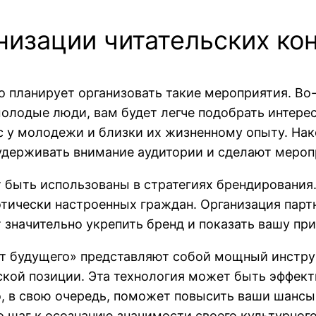
низации читательских ко
то планирует организовать такие мероприятия. В
 молодые люди, вам будет легче подобрать интер
 у молодежи и близки их жизненному опыту. Нак
удерживать внимание аудитории и сделают мер
т быть использованы в стратегиях брендирования
тически настроенных граждан. Организация парт
 значительно укрепить бренд и показать вашу п
ет будущего» представляют собой мощный инстру
кой позиции. Эта технология может быть эффект
что, в свою очередь, поможет повысить ваши шанс
о шаг к осознанию значимости своего культурног